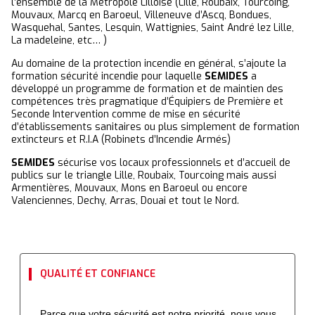
l’ensemble de la Métropole Lilloise (Lille, Roubaix, Tourcoing,
Mouvaux, Marcq en Baroeul, Villeneuve d’Ascq, Bondues,
Wasquehal, Santes, Lesquin, Wattignies, Saint André lez Lille,
La madeleine, etc… )
Au domaine de la protection incendie en général, s’ajoute la
formation sécurité incendie pour laquelle
SEMIDES
a
développé un programme de formation et de maintien des
compétences très pragmatique d’Équipiers de Première et
Seconde Intervention comme de mise en sécurité
d’établissements sanitaires ou plus simplement de formation
extincteurs et R.I.A (Robinets d’Incendie Armés)
SEMIDES
sécurise vos locaux professionnels et d’accueil de
publics sur le triangle Lille, Roubaix, Tourcoing mais aussi
Armentières, Mouvaux, Mons en Baroeul ou encore
Valenciennes, Dechy, Arras, Douai et tout le Nord.
QUALITÉ ET CONFIANCE
Parce que votre sécurité est notre priorité, nous vous